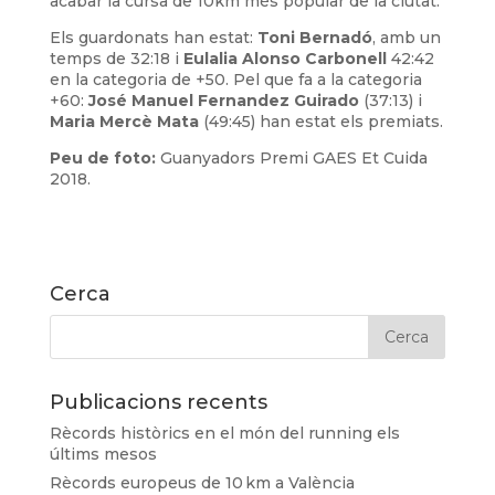
acabar la cursa de 10km més popular de la ciutat.
Els guardonats han estat:
Toni Bernadó
, amb un
temps de 32:18 i
Eulalia Alonso Carbonell
42:42
en la categoria de +50. Pel que fa a la categoria
+60:
José Manuel Fernandez Guirado
(37:13) i
Maria Mercè Mata
(49:45) han estat els premiats.
Peu de foto:
Guanyadors Premi GAES Et Cuida
2018.
Cerca
Publicacions recents
Rècords històrics en el món del running els
últims mesos
Rècords europeus de 10 km a València