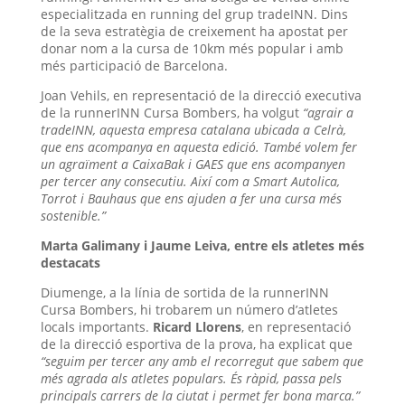
especialitzada en running del grup tradeINN. Dins
de la seva estratègia de creixement ha apostat per
donar nom a la cursa de 10km més popular i amb
més participació de Barcelona.
Joan Vehils, en representació de la direcció executiva
de la runnerINN Cursa Bombers, ha volgut
“agrair a
tradeINN, aquesta empresa catalana ubicada a Celrà,
que ens acompanya en aquesta edició. També volem fer
un agraïment a CaixaBak i GAES que ens acompanyen
per tercer any consecutiu. Així com a Smart Autolica,
Torrot i Bauhaus que ens ajuden a fer una cursa més
sostenible.”
Marta Galimany i Jaume Leiva, entre els atletes més
destacats
Diumenge, a la línia de sortida de la runnerINN
Cursa Bombers, hi trobarem un número d’atletes
locals importants.
Ricard Llorens
, en representació
de la direcció esportiva de la prova, ha explicat que
“seguim per tercer any amb el recorregut que sabem que
més agrada als atletes populars. És ràpid, passa pels
principals carrers de la ciutat i permet fer bona marca.”