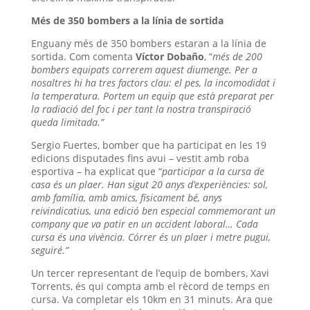
Més de 350 bombers a la línia de sortida
Enguany més de 350 bombers estaran a la línia de
sortida. Com comenta
Víctor Dobaño
, “
més de 200
bombers equipats correrem aquest diumenge. Per a
nosaltres hi ha tres factors clau: el pes, la incomodidat i
la temperatura. Portem un equip que està preparat per
la radiació del foc i per tant la nostra transpiració
queda limitada.”
Sergio Fuertes, bomber que ha participat en les 19
edicions disputades fins avui – vestit amb roba
esportiva – ha explicat que “
participar a la cursa de
casa és un plaer. Han sigut 20 anys d’experiències: sol,
amb família, amb amics, físicament bé, anys
reivindicatius, una edició ben especial commemorant un
company que va patir en un accident laboral… Cada
cursa és una vivència. Córrer és un plaer i metre pugui,
seguiré.”
Un tercer representant de l’equip de bombers, Xavi
Torrents, és qui compta amb el rècord de temps en
cursa. Va completar els 10km en 31 minuts. Ara que