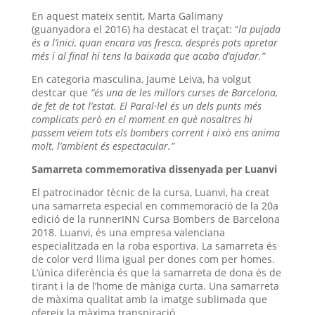
En aquest mateix sentit, Marta Galimany
(guanyadora el 2016) ha destacat el traçat: “
la pujada
és a l’inici, quan encara vas fresca, després pots apretar
més i al final hi tens la baixada que acaba d’ajudar.”
En categoria masculina, Jaume Leiva, ha volgut
destcar que
“és una de les millors curses de Barcelona,
de fet de tot l’estat. El Paral·lel és un dels punts més
complicats però en el moment en què nosaltres hi
passem veiem tots els bombers corrent i això ens anima
molt, l’ambient és espectacular.”
Samarreta commemorativa dissenyada per Luanvi
El patrocinador tècnic de la cursa, Luanvi, ha creat
una samarreta especial en commemoració de la 20a
edició de la runnerINN Cursa Bombers de Barcelona
2018. Luanvi, és una empresa valenciana
especialitzada en la roba esportiva. La samarreta és
de color verd llima igual per dones com per homes.
L’única diferència és que la samarreta de dona és de
tirant i la de l’home de màniga curta. Una samarreta
de màxima qualitat amb la imatge sublimada que
ofereix la màxima transpiració.