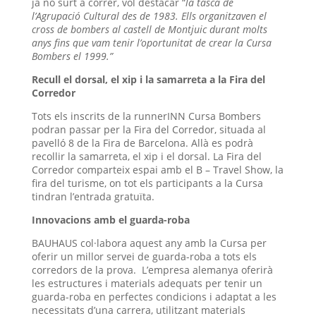
ja no surt a córrer, vol destacar “
la tasca de
l’Agrupació Cultural des de 1983. Ells organitzaven el
cross de bombers al castell de Montjuic durant molts
anys fins que vam tenir l’oportunitat de crear la Cursa
Bombers el 1999.”
Recull el dorsal, el xip i la samarreta a la Fira del
Corredor
Tots els inscrits de la runnerINN Cursa Bombers
podran passar per la Fira del Corredor, situada al
pavelló 8 de la Fira de Barcelona. Allà es podrà
recollir la samarreta, el xip i el dorsal. La Fira del
Corredor comparteix espai amb el B – Travel Show, la
fira del turisme, on tot els participants a la Cursa
tindran l’entrada gratuïta.
Innovacions amb el guarda-roba
BAUHAUS col·labora aquest any amb la Cursa per
oferir un millor servei de guarda-roba a tots els
corredors de la prova. L’empresa alemanya oferirà
les estructures i materials adequats per tenir un
guarda-roba en perfectes condicions i adaptat a les
necessitats d’una carrera, utilitzant materials