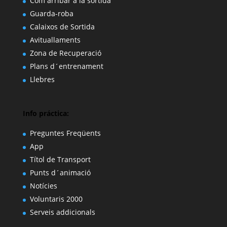
Com arribar a la sortida
Guarda-roba
Calaixos de Sortida
Avituallaments
Zona de Recuperació
Plans d´entrenament
Llebres
Info práctica:
Preguntes Freqüents
App
Títol de Transport
Punts d´animació
Notícies
Voluntaris 2000
Serveis addicionals