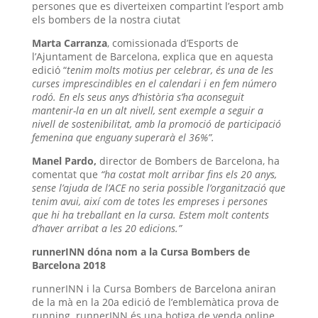
persones que es diverteixen compartint l’esport amb
els bombers de la nostra ciutat
Marta Carranza
, comissionada d’Esports de
l’Ajuntament de Barcelona, explica que en aquesta
edició “
tenim molts motius per celebrar, és una de les
curses imprescindibles en el calendari i en fem número
rodó. En els seus anys d’història s’ha aconseguit
mantenir-la en un alt nivell, sent exemple a seguir a
nivell de sostenibilitat, amb la promoció de participació
femenina que enguany superarà el 36%”.
Manel Pardo,
director de Bombers de Barcelona, ha
comentat que
“ha costat molt arribar fins els 20 anys,
sense l’ajuda de l’ACE no seria possible l’organització que
tenim avui, així com de totes les empreses i persones
que hi ha treballant en la cursa. Estem molt contents
d’haver arribat a les 20 edicions.”
runnerINN dóna nom a la Cursa Bombers de
Barcelona 2018
runnerINN i la Cursa Bombers de Barcelona aniran
de la mà en la 20a edició de l’emblemàtica prova de
running. runnerINN és una botiga de venda online