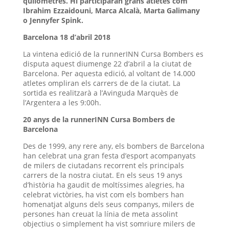
quilòmetres. Hi participaran grans atletes com
Ibrahim Ezzaidouni, Marca Alcalà, Marta Galimany
o Jennyfer Spink.
Barcelona 18 d’abril 2018
La vintena edició de la runnerINN Cursa Bombers es
disputa aquest diumenge 22 d’abril a la ciutat de
Barcelona. Per aquesta edició, al voltant de 14.000
atletes ompliran els carrers de de la ciutat. La
sortida es realitzarà a l’Avinguda Marquès de
l’Argentera a les 9:00h.
20 anys de la runnerINN Cursa Bombers de
Barcelona
Des de 1999, any rere any, els bombers de Barcelona
han celebrat una gran festa d’esport acompanyats
de milers de ciutadans recorrent els principals
carrers de la nostra ciutat. En els seus 19 anys
d’història ha gaudit de moltíssimes alegries, ha
celebrat victòries, ha vist com els bombers han
homenatjat alguns dels seus companys, milers de
persones han creuat la línia de meta assolint
objectius o simplement ha vist somriure milers de