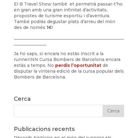
El B Travel Show també et permetrà passar-t’ho
en gran amb una gran infinitat d’activitats,
propostes de turisme esportiu i d’aventura.
També podràs degustar plats d’arreu del món
des de només
1€
!
___________________________________________________
_______________
Ja ho saps, si encara no estàs inscrit a la
runnerINN Cursa Bombers de Barcelona encara
estàs a temps. No
perdis l’oportunitat
de
disputar la vintena edició de la cursa popular dels
Bombers de Barcelona.
Cerca
Publicacions recents
Rècords històrics en el món del running els