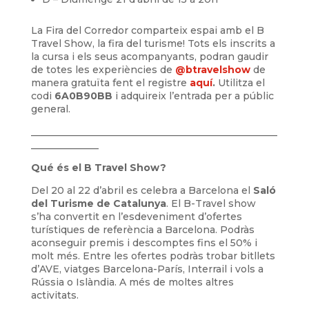
La Fira del Corredor comparteix espai amb el B
Travel Show, la fira del turisme! Tots els inscrits a
la cursa i els seus acompanyants, podran gaudir
de totes les experiències de
@btravelshow
de
manera gratuïta fent el registre
aquí
.
Utilitza el
codi
6A0B90BB
i adquireix l’entrada per a públic
general.
___________________________________________________
______________
Qué és el B Travel Show?
Del 20 al 22 d’abril es celebra a Barcelona el
Saló
del Turisme de Catalunya
. El B-Travel show
s’ha convertit en l’esdeveniment d’ofertes
turístiques de referència a Barcelona. Podràs
aconseguir premis i descomptes fins el 50% i
molt més. Entre les ofertes podràs trobar bitllets
d’AVE, viatges Barcelona-París, Interrail i vols a
Rússia o Islàndia. A més de moltes altres
activitats.