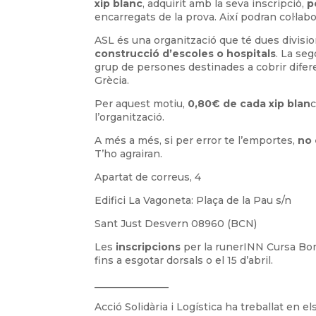
xip blanc
, adquirit amb la seva inscripció,
p
encarregats de la prova. Així podran col·labo
ASL és una organització que té dues divisi
construcció d’escoles o hospitals
. La se
grup de persones destinades a cobrir dife
Grècia.
Per aquest motiu,
0,80€
de cada xip blan
c
l’organització.
A més a més, si per error te l’emportes,
no 
T’ho agrairan.
Apartat de correus, 4
Edifici La Vagoneta: Plaça de la Pau s/n
Sant Just Desvern 08960 (BCN)
Les
inscripcions
per la runerINN Cursa Bo
fins a esgotar dorsals o el 15 d’abril.
_______________
Acció Solidària i Logística ha treballat en 