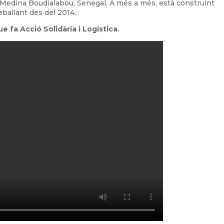
e Medina Boudialabou, Senegal. A més a més, està construint
eballant des del 2014.
e fa Acció Solidària i Logística.