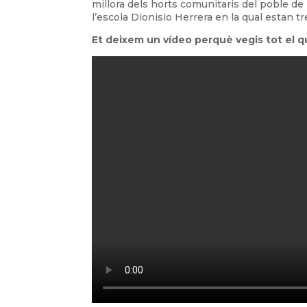
millora dels horts comunitaris del poble d
l’escola Dionisio Herrera en la qual estan tr
Et deixem un vídeo perquè vegis tot el qu