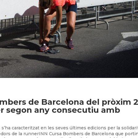
mbers de Barcelona del pròxim 
er segon any consecutiu amb
a caracteritzat en les seves últimes edicions per la solidarit
orredors de la runnerINN Cursa Bombers de Barcelona que portin