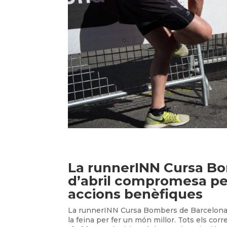
La runnerINN Cursa Bo
d’abril compromesa p
accions benèfiques
La runnerINN Cursa Bombers de Barcelona s’h
la feina per fer un món millor. Tots els c