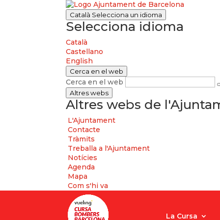
Català
Selecciona un idioma
Selecciona idioma
Català
Castellano
English
Cerca en el web
Cerca en el web
Altres webs
Altres webs de l'Ajunt
L'Ajuntament
Contacte
Tràmits
Treballa a l'Ajuntament
Notícies
Agenda
Mapa
Com s'hi va
La Cursa