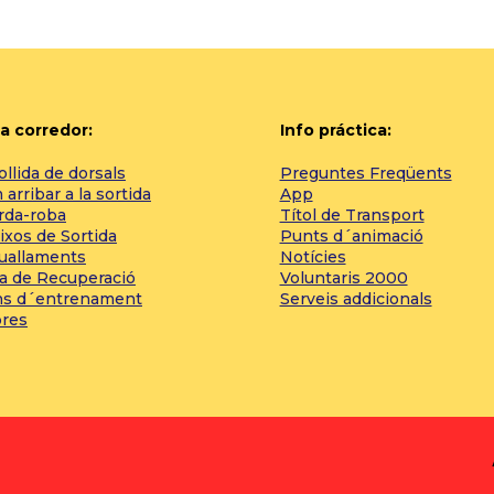
a corredor:
Info práctica:
llida de dorsals
Preguntes Freqüents
arribar a la sortida
App
rda-roba
Títol de Transport
ixos de Sortida
Punts d´animació
tuallaments
Notícies
a de Recuperació
Voluntaris 2000
ns d´entrenament
Serveis addicionals
bres