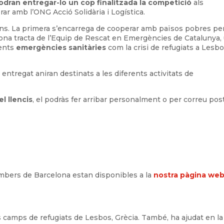
odran entregar-lo un cop finalitzada la competició
als
rar amb l’ONG Acció Solidària i Logística.
ons. La primera s’encarrega de cooperar amb països pobres per
gona tracta de l’Equip de Rescat en Emergències de Catalunya,
rents
emergències sanitàries
com la crisi de refugiats a Lesbo
 entregat aniran destinats a les diferents activitats de
el llencis
, el podràs fer arribar personalment o per correu post
mbers de Barcelona estan disponibles a la
nostra pàgina we
els camps de refugiats de Lesbos, Grècia. També, ha ajudat en la