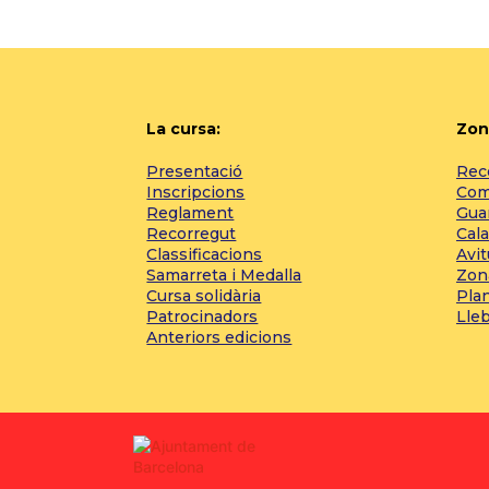
La cursa:
Zon
Presentació
Reco
Inscripcions
Com 
Reglament
Gua
Recorregut
Cala
Classificacions
Avi
Samarreta i Medalla
Zon
Cursa solidària
Pla
Patrocinadors
Lle
Anteriors edicions