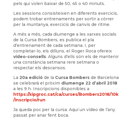
pels qui volen baixar de 50, 45 o 40 minuts.
Les sessions consisteixen en diferents exercicis,
podem trobar entrenaments per sortir a córrer
per la muntanya, exercicis de canvis de ritme.
A més a més, cada diumenge a les xarxes socials
de la Cursa Bombers, es publica el pla
d’entrenament de cada setmana. I, per
completar-lo, els dilluns, el Roger Roca ofereix
vídeo-consells
. Alguns d’ells són els de mantenir
una constància setmana rere setmana o
respectar els descansos.
La
20a edició
de la
Cursa Bombers
de Barcelona
se celebrarà el pròxim
diumenge 22 d’abril 2018
a les 9 h. Inscripcions disponibles a
https://xipgroc.cat/ca/curses/Bombers2018/10k
/inscripcio/run
Ja queda poc per la cursa. Aquí un vídeo de l’any
passat per anar fent boca.