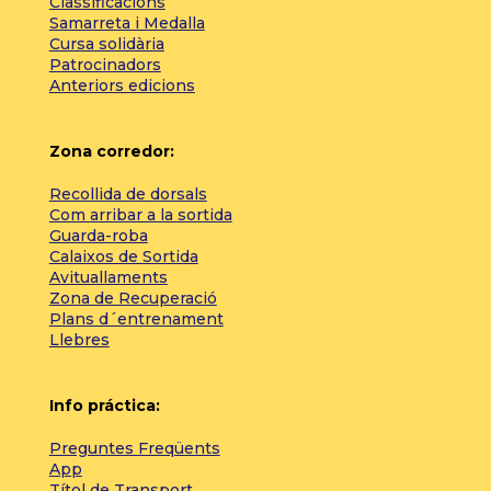
Classificacions
Samarreta i Medalla
Cursa solidària
Patrocinadors
Anteriors edicions
Zona corredor:
Recollida de dorsals
Com arribar a la sortida
Guarda-roba
Calaixos de Sortida
Avituallaments
Zona de Recuperació
Plans d´entrenament
Llebres
Info práctica:
Preguntes Freqüents
App
Títol de Transport