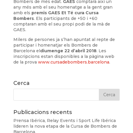
Bombers de més edat.
GAES
comptarà així un
any més amb el seu homenatge a la gent gran
amb els
premis
GAES Et Té cura Cursa
Bombers
. Els participants de +50 i +60
comptaran amb el seu propi podi de la mà de
GAES.
Milers de persones ja s’han apuntat al repte de
participar i homenatjar els Bombers de
Barcelona el
diumenge 22 d’abril 2018
. Les
inscripcions estan disponibles a la pàgina web
de la prova
www.cursadebombers.barcelona
.
Cerca
Publicacions recents
Prensa Ibérica, Relay Events i Sport Life Ibérica
lideren la nova etapa de la Cursa de Bombers de
Barcelona.