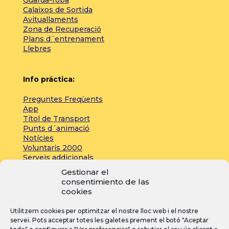
Guarda-roba
Calaixos de Sortida
Avituallaments
Zona de Recuperació
Plans d´entrenament
Llebres
Info práctica:
Preguntes Freqüents
App
Títol de Transport
Punts d´animació
Notícies
Voluntaris 2000
Serveis addicionals
Gestionar el
consentimiento de las
Zona de prensa:
cookies
Acreditacions
Utilitzem cookies per optimitzar el nostre lloc web i el nostre
Inscripcions
servei. Pots acceptar totes les galetes prement el botó "Aceptar
Notícies