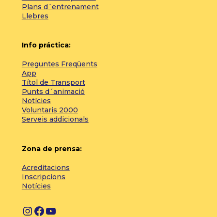
Plans d´entrenament
Llebres
Info práctica:
Preguntes Freqüents
App
Títol de Transport
Punts d´animació
Notícies
Voluntaris 2000
Serveis addicionals
Zona de prensa:
Acreditacions
Inscripcions
Notícies
I
F
Y