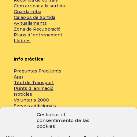
Recollida de dorsals
Com arribar a la sortida
Guarda-roba
Calaixos de Sortida
Avituallaments
Zona de Recuperació
Plans d´entrenament
Llebres
Info práctica:
Preguntes Freqüents
App
Títol de Transport
Punts d´animació
Notícies
Voluntaris 2000
Serveis addicionals
Gestionar el
consentimiento de las
Zona de prensa:
cookies
Acreditacions