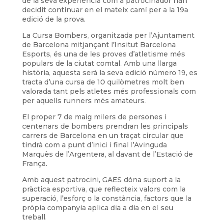
de la seva experiència com a patrocinador han
decidit continuar en el mateix camí per a la 19a
edició de la prova.
La Cursa Bombers, organitzada per l’Ajuntament
de Barcelona mitjançant l’Insitut Barcelona
Esports, és una de les proves d’atletisme més
populars de la ciutat comtal. Amb una llarga
història, aquesta serà la seva edició número 19, es
tracta d’una cursa de 10 quilòmetres molt ben
valorada tant pels atletes més professionals com
per aquells runners més amateurs.
El proper 7 de maig milers de persones i
centenars de bombers prendran les principals
carrers de Barcelona en un traçat circular que
tindrà com a punt d’inici i final l’Avinguda
Marquès de l’Argentera, al davant de l’Estació de
França.
Amb aquest patrocini, GAES dóna suport a la
pràctica esportiva, que reflecteix valors com la
superació, l’esforç o la constància, factors que la
pròpia companyia aplica dia a dia en el seu
treball.