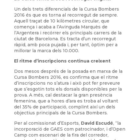
Un dels trets diferencials de la Cursa Bombers
2016 és que es torna al recorregut de sempre.
Aquell traçat de 10 kilòmetres circular, que
comença i acaba a l’Avinguda Marquès de
l’Argentera i recórrer els principals carrers de la
ciutat de Barcelona. Es tracta d’un recorregut
ràpid, amb poca pujada i, per tant, òptim per a
millorar la marca dels 10.000.
El ritme d’inscripcions continua creixent
Dos mesos després de la posada en marxa de la
Cursa Bombers 2016, es confirma que el ritme
d’inscripcions no s’atura i això pot fer preveure
que s’esgotin tots els dorsals disponibles per la
prova. A més, cal destacar la gran presència
femenina, que a hores d’ara es troba al voltant
del 35% de participació, complint així un dels
objectius principals de la Cursa Bombers.
Per al comissionat d’Esports,
David Escudé
, “la
incorporació de GAES com patrocinador, i d’Open
Camp com escenari de la fira del corredor,