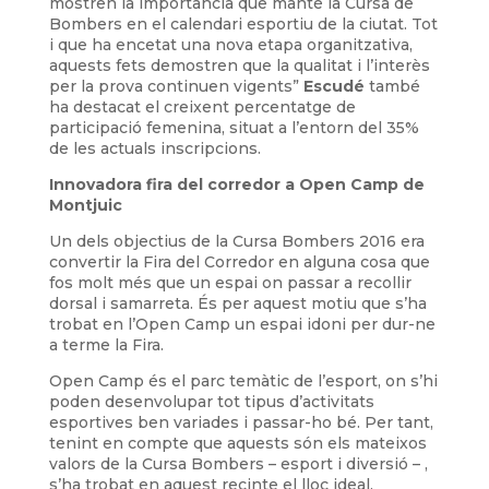
mostren la importància que manté la Cursa de
Bombers en el calendari esportiu de la ciutat. Tot
i que ha encetat una nova etapa organitzativa,
aquests fets demostren que la qualitat i l’interès
per la prova continuen vigents”
Escudé
també
ha destacat el creixent percentatge de
participació femenina, situat a l’entorn del 35%
de les actuals inscripcions.
Innovadora fira del corredor a Open Camp de
Montjuic
Un dels objectius de la Cursa Bombers 2016 era
convertir la Fira del Corredor en alguna cosa que
fos molt més que un espai on passar a recollir
dorsal i samarreta. És per aquest motiu que s’ha
trobat en l’Open Camp un espai idoni per dur-ne
a terme la Fira.
Open Camp és el parc temàtic de l’esport, on s’hi
poden desenvolupar tot tipus d’activitats
esportives ben variades i passar-ho bé. Per tant,
tenint en compte que aquests són els mateixos
valors de la Cursa Bombers – esport i diversió – ,
s’ha trobat en aquest recinte el lloc ideal.