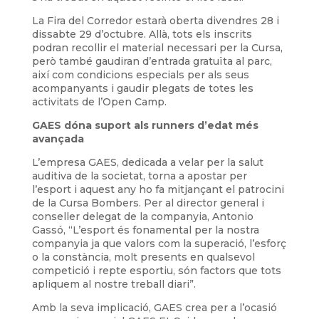
La Fira del Corredor estarà oberta divendres 28 i
dissabte 29 d’octubre. Allà, tots els inscrits
podran recollir el material necessari per la Cursa,
però també gaudiran d’entrada gratuïta al parc,
així com condicions especials per als seus
acompanyants i gaudir plegats de totes les
activitats de l’Open Camp.
GAES dóna suport als runners d’edat més
avançada
L’empresa GAES, dedicada a velar per la salut
auditiva de la societat, torna a apostar per
l’esport i aquest any ho fa mitjançant el patrocini
de la Cursa Bombers. Per al director general i
conseller delegat de la companyia, Antonio
Gassó, “L’esport és fonamental per la nostra
companyia ja que valors com la superació, l’esforç
o la constància, molt presents en qualsevol
competició i repte esportiu, són factors que tots
apliquem al nostre treball diari”.
Amb la seva implicació, GAES crea per a l’ocasió