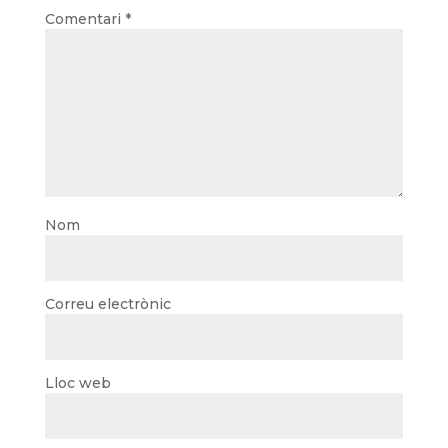
Comentari
*
Nom
Correu electrònic
Lloc web