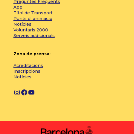
Preguntes Freqüents
App
Títol de Transport
Punts d´animació
Notícies
Voluntaris 2000
Serveis addicionals
Zona de prensa:
Acreditacions
Inscripcions
Notícies
I
F
Y
n
a
o
s
c
u
t
e
T
a
b
u