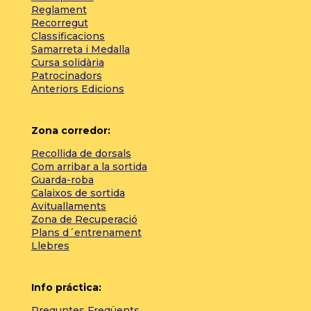
Reglament
Recorregut
Classificacions
Samarreta i Medalla
Cursa solidària
Patrocinadors
Anteriors Edicions
Zona corredor:
Recollida de dorsals
Com arribar a la sortida
Guarda-roba
Calaixos de sortida
Avituallaments
Zona de Recuperació
Plans d´entrenament
Llebres
Info práctica:
Preguntes Freqüents