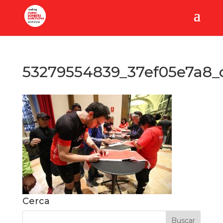
53279554839_37ef05e7a8_
Cerca