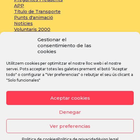
APP
Título de Transporte
Punts d'animació
Notícies
Voluntaris 2000
Servicios adicionales
Gestionar el
consentimiento de las
cookies
Zona de prensa:
Utilitzem cookies per optimitzar el nostre lloc web i el nostre
Acreditacions
servei. Pots acceptar totes les galetes prement el botó "Aceptar
Inscripcions
todo" o configurar a "Ver preferencias" o rebutjar el seu ús clicant a
Notícies
"Solo funcionales"
Instagram
Facebook
YouTube
Aceptar cookies
Denegar
Ver preferencias
Avís legal
·
Política de privacitat
·
Política de cookies
Politica de cookies
Politica de privacidad
Aviso legal