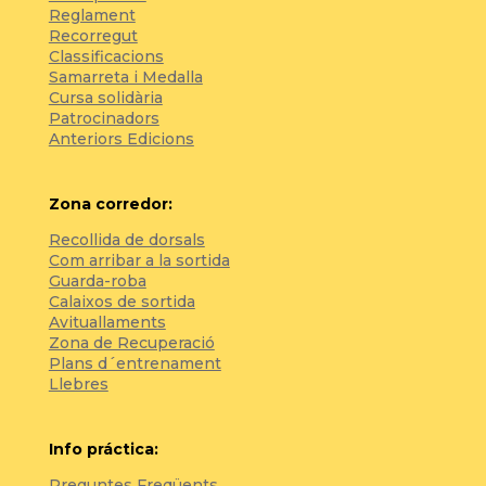
Reglament
Recorregut
Classificacions
Samarreta i Medalla
Cursa solidària
Patrocinadors
Anteriors Edicions
Zona corredor:
Recollida de dorsals
Com arribar a la sortida
Guarda-roba
Calaixos de sortida
Avituallaments
Zona de Recuperació
Plans d´entrenament
Llebres
Info práctica:
Preguntes Freqüents