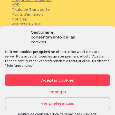
APP
Título de Transporte
Punts d'animació
Notícies
Voluntaris 2000
Servicios adicionales
Gestionar el
consentimiento de las
cookies
Zona de prensa:
Utilitzem cookies per optimitzar el nostre lloc web i el nostre
Acreditacions
servei. Pots acceptar totes les galetes prement el botó "Aceptar
Inscripcions
todo" o configurar a "Ver preferencias" o rebutjar el seu ús clicant a
Notícies
"Solo funcionales"
Instagram
Facebook
YouTube
Aceptar cookies
Denegar
Ver preferencias
Avís legal
·
Política de privacitat
·
Política de cookies
Politica de cookies
Politica de privacidad
Aviso legal