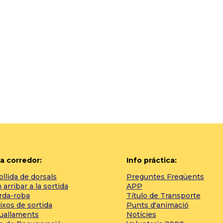
a corredor:
Info práctica:
llida de dorsals
Preguntes Freqüents
arribar a la sortida
APP
rda-roba
Título de Transporte
ixos de sortida
Punts d'animació
tuallaments
Notícies