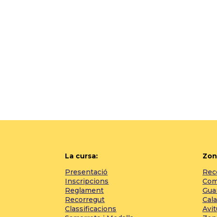
La cursa:
Zon
Presentació
Reco
Inscripcions
Com 
Reglament
Gua
Recorregut
Cala
Classificacions
Avi