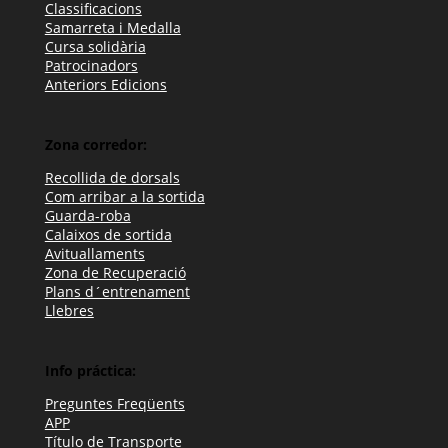
Classificacions
Samarreta i Medalla
Cursa solidària
Patrocinadors
Anteriors Edicions
Zona corredor:
Recollida de dorsals
Com arribar a la sortida
Guarda-roba
Calaixos de sortida
Avituallaments
Zona de Recuperació
Plans d´entrenament
Llebres
Info práctica:
Preguntes Freqüents
APP
Título de Transporte