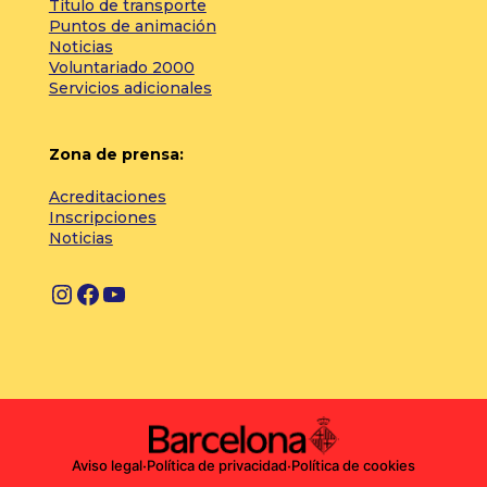
Título de transporte
Puntos de animación
Noticias
Voluntariado 2000
Servicios adicionales
Zona de prensa:
Acreditaciones
Inscripciones
Noticias
I
F
Y
n
a
o
s
c
u
t
e
T
a
b
u
g
o
b
Aviso legal
·
Política de privacidad
·
Política de cookies