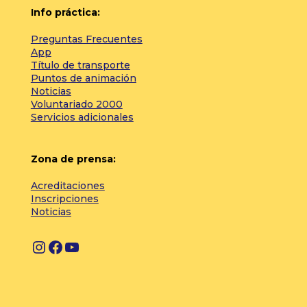
Info práctica:
Preguntas Frecuentes
App
Título de transporte
Puntos de animación
Noticias
Voluntariado 2000
Servicios adicionales
Zona de prensa:
Acreditaciones
Inscripciones
Noticias
I
F
Y
n
a
o
s
c
u