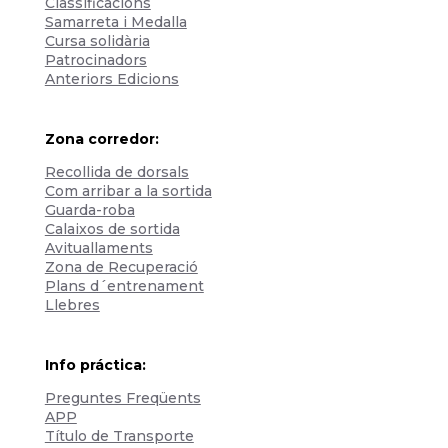
Classificacions
Samarreta i Medalla
Cursa solidària
Patrocinadors
Anteriors Edicions
Zona corredor:
Recollida de dorsals
Com arribar a la sortida
Guarda-roba
Calaixos de sortida
Avituallaments
Zona de Recuperació
Plans d´entrenament
Llebres
Info práctica:
Preguntes Freqüents
APP
Título de Transporte