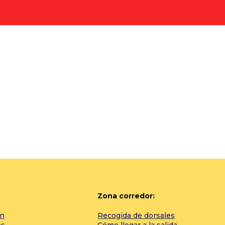
Zona corredor:
ón
Recogida de dorsales
es
Cómo llegar a la salida