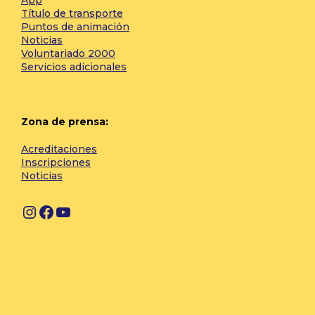
Título de transporte
Puntos de animación
Noticias
Voluntariado 2000
Servicios adicionales
Zona de prensa:
Acreditaciones
Inscripciones
Noticias
I
F
Y
n
a
o
s
c
u
t
e
T
a
b
u