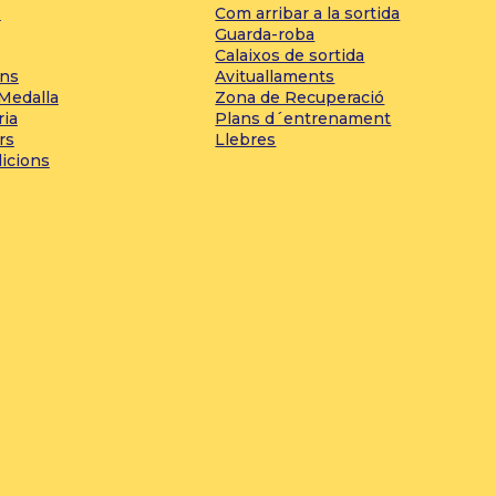
s
Com arribar a la sortida
Guarda-roba
Calaixos de sortida
ons
Avituallaments
 Medalla
Zona de Recuperació
ria
Plans d´entrenament
rs
Llebres
dicions