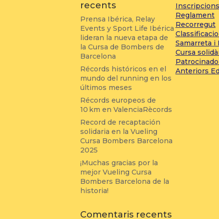
recents
Inscripcion
Reglament
Prensa Ibérica, Relay
Recorregut
Events y Sport Life Ibérica
Classificaci
lideran la nueva etapa de
Samarreta i
la Cursa de Bombers de
Cursa solidà
Barcelona
Patrocinado
Récords históricos en el
Anteriors E
mundo del running en los
últimos meses
Récords europeos de
10 km en ValenciaRècords
Record de recaptación
solidaria en la Vueling
Cursa Bombers Barcelona
2025
¡Muchas gracias por la
mejor Vueling Cursa
Bombers Barcelona de la
historia!
Comentaris recents