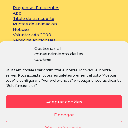
Preguntas Frecuentes
App
Título de transporte
Puntos de animación
Noticias
Voluntariado 2000
Servicios adicionales
Gestionar el
consentimiento de las
Zona de prensa:
cookies
Acreditaciones
Utilitzem cookies per optimitzar el nostre lloc web i el nostre
Inscripciones
servei. Pots acceptar totes les galetes prement el botó "Aceptar
Noticias
todo" o configurar a "Ver preferencias" o rebutjar el seu ús clicant a
"Solo funcionales"
I
F
Y
Aceptar cookies
n
a
o
s
c
u
Denegar
t
e
T
Ver preferencias