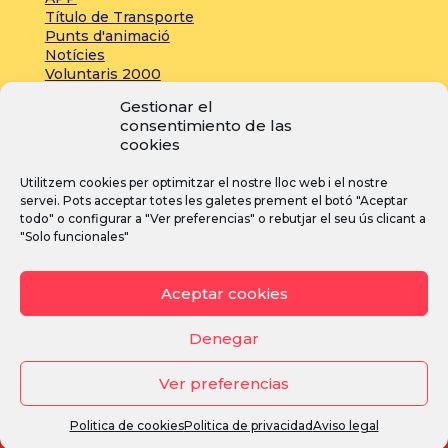
Título de Transporte
Punts d'animació
Notícies
Voluntaris 2000
Servicios adicionales
Gestionar el
consentimiento de las
cookies
Zona de prensa:
Utilitzem cookies per optimitzar el nostre lloc web i el nostre
Acreditacions
servei. Pots acceptar totes les galetes prement el botó "Aceptar
Inscripcions
todo" o configurar a "Ver preferencias" o rebutjar el seu ús clicant a
Notícies
"Solo funcionales"
Instagram
Facebook
YouTube
Aceptar cookies
Denegar
Ver preferencias
Avís legal
·
Política de privacitat
·
Política de cookies
Politica de cookies
Politica de privacidad
Aviso legal