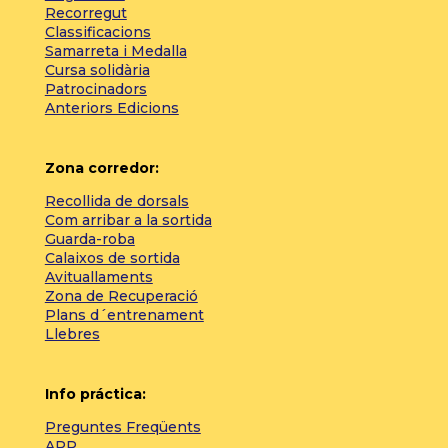
Recorregut
Classificacions
Samarreta i Medalla
Cursa solidària
Patrocinadors
Anteriors Edicions
Zona corredor:
Recollida de dorsals
Com arribar a la sortida
Guarda-roba
Calaixos de sortida
Avituallaments
Zona de Recuperació
Plans d´entrenament
Llebres
Info práctica:
Preguntes Freqüents
APP