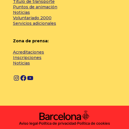
Título de transporte
Puntos de animación
Noticias
Voluntariado 2000
Servicios adicionales
Zona de prensa:
Acreditaciones
Inscripciones
Noticias
I
F
Y
n
a
o
s
c
u
t
e
T
a
b
u
g
o
b
Aviso legal
·
Política de privacidad
·
Política de cookies