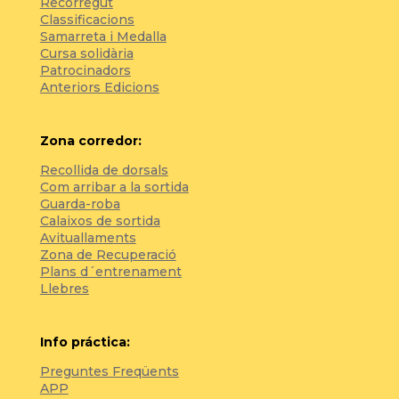
Recorregut
Classificacions
Samarreta i Medalla
Cursa solidària
Patrocinadors
Anteriors Edicions
Zona corredor:
Recollida de dorsals
Com arribar a la sortida
Guarda-roba
Calaixos de sortida
Avituallaments
Zona de Recuperació
Plans d´entrenament
Llebres
Info práctica:
Preguntes Freqüents
APP