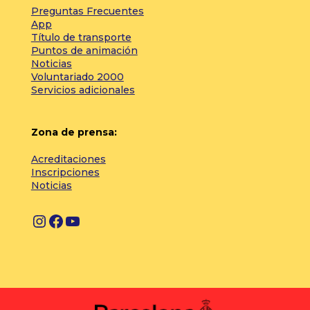
Preguntas Frecuentes
App
Título de transporte
Puntos de animación
Noticias
Voluntariado 2000
Servicios adicionales
Zona de prensa:
Acreditaciones
Inscripciones
Noticias
I
F
Y
n
a
o
s
c
u
t
e
T
a
b
u