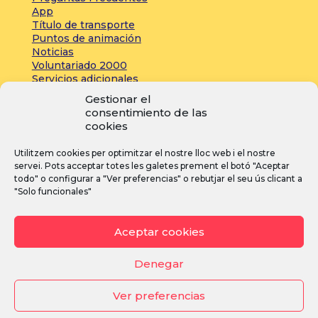
App
Título de transporte
Puntos de animación
Noticias
Voluntariado 2000
Servicios adicionales
Gestionar el
consentimiento de las
Zona de prensa:
cookies
Acreditaciones
Utilitzem cookies per optimitzar el nostre lloc web i el nostre
Inscripciones
servei. Pots acceptar totes les galetes prement el botó "Aceptar
Noticias
todo" o configurar a "Ver preferencias" o rebutjar el seu ús clicant a
"Solo funcionales"
I
F
Y
Aceptar cookies
n
a
o
s
c
u
Denegar
t
e
T
Ver preferencias
a
b
u