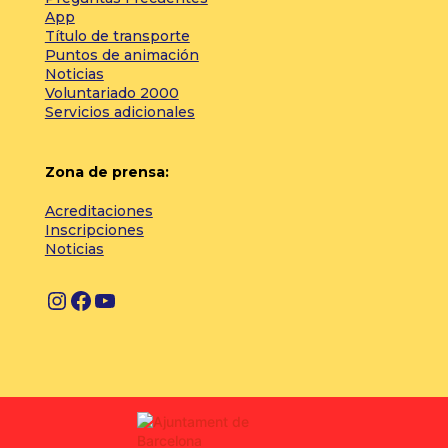
App
Título de transporte
Puntos de animación
Noticias
Voluntariado 2000
Servicios adicionales
Zona de prensa:
Acreditaciones
Inscripciones
Noticias
I
F
Y
n
a
o
s
c
u
t
e
T
a
b
u