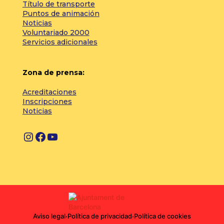
Título de transporte
Puntos de animación
Noticias
Voluntariado 2000
Servicios adicionales
Zona de prensa:
Acreditaciones
Inscripciones
Noticias
I
F
Y
n
a
o
s
c
u
t
e
T
a
b
u
g
o
b
Aviso legal
·
Política de privacidad
·
Política de cookies