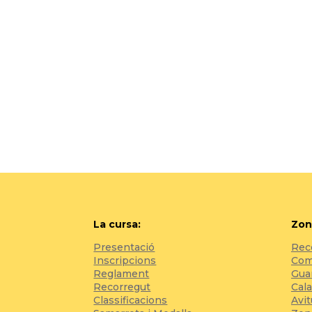
La cursa:
Zon
Presentació
Reco
Inscripcions
Com 
Reglament
Gua
Recorregut
Cala
Classificacions
Avi