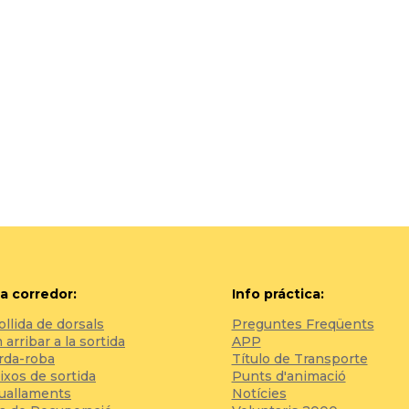
a corredor:
Info práctica:
llida de dorsals
Preguntes Freqüents
arribar a la sortida
APP
rda-roba
Título de Transporte
ixos de sortida
Punts d'animació
tuallaments
Notícies