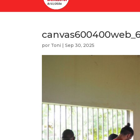
canvas600400web_6
por
Toni
|
Sep 30, 2025