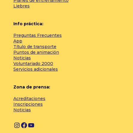
Planes de entrenamiento
Liebres
Info práctica:
Preguntas Frecuentes
App
Título de transporte
Puntos de animación
Noticias
Voluntariado 2000
Servicios adicionales
Zona de prensa:
Acreditaciones
Inscripciones
Noticias
I
F
Y