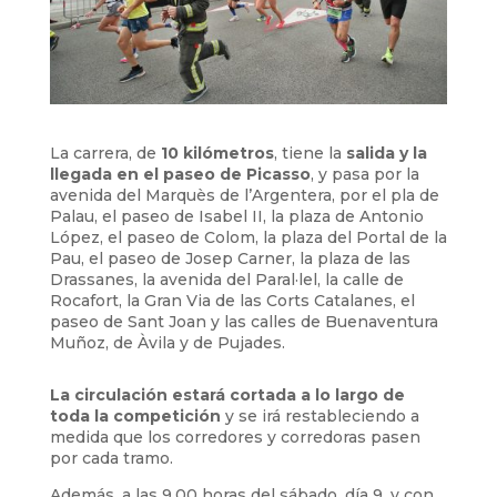
La carrera, de
10 kilómetros
, tiene la
salida y la
llegada en el paseo de Picasso
, y pasa por la
avenida del Marquès de l’Argentera, por el pla de
Palau, el paseo de Isabel II, la plaza de Antonio
López, el paseo de Colom, la plaza del Portal de la
Pau, el paseo de Josep Carner, la plaza de las
Drassanes, la avenida del Paral·lel, la calle de
Rocafort, la Gran Via de las Corts Catalanes, el
paseo de Sant Joan y las calles de Buenaventura
Muñoz, de Àvila y de Pujades.
La circulación estará cortada a lo largo de
toda la competición
y se irá restableciendo a
medida que los corredores y corredoras pasen
por cada tramo.
Además, a las 9.00 horas del sábado, día 9, y con