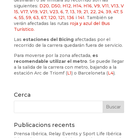
siguientes:
D20
,
D50
,
H12
,
H14
,
H16
,
V9
,
V11
,
V13
,
V
15
,
V17
,
V19
,
V21
,
V23
,
6
,
7
,
13
,
19
,
21
,
22
,
24
,
39
,
47
,
5
4
,
55
,
59
,
63
,
67
,
120
,
121
,
136
i
141
. También se
verán afectadas las rutas
roja y azul del Bus
Turístico.
Las
estaciones del Bicing
afectadas por el
recorrido de la carrera quedarán fuera de servicio.
Para moverse por la zona afectada,
es
recomendable utilizar el metro
. Se puede llegar
a la salida de la carrera con metro, bajando a la
estación Arc de Triomf (
L1
) o Barceloneta (
L4
).
Cerca
Publicacions recents
Prensa Ibérica, Relay Events y Sport Life Ibérica