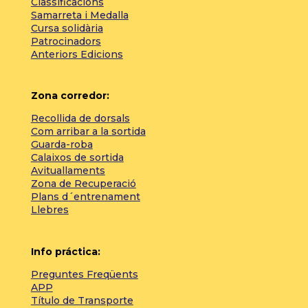
Classificacions
Samarreta i Medalla
Cursa solidària
Patrocinadors
Anteriors Edicions
Zona corredor:
Recollida de dorsals
Com arribar a la sortida
Guarda-roba
Calaixos de sortida
Avituallaments
Zona de Recuperació
Plans d´entrenament
Llebres
Info práctica:
Preguntes Freqüents
APP
Título de Transporte