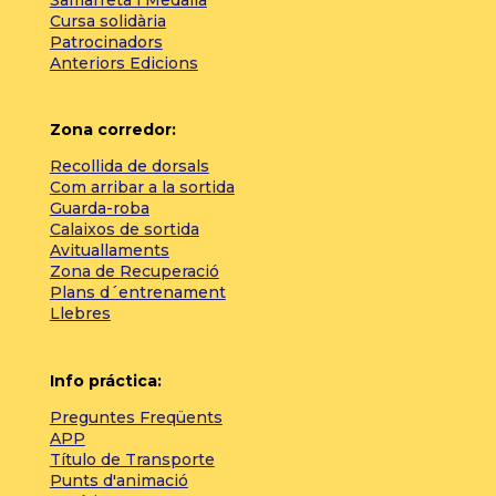
Samarreta i Medalla
Cursa solidària
Patrocinadors
Anteriors Edicions
Zona corredor:
Recollida de dorsals
Com arribar a la sortida
Guarda-roba
Calaixos de sortida
Avituallaments
Zona de Recuperació
Plans d´entrenament
Llebres
Info práctica:
Preguntes Freqüents
APP
Título de Transporte
Punts d'animació