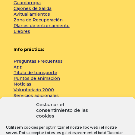
Guardarropa
Cajones de Salida
Avituallamientos
Zona de Recuperación
Planes de entrenamiento
Liebres
Info práctica:
Preguntas Frecuentes
App
Título de transporte
Puntos de animación
Noticias
Voluntariado 2000
Servicios adicionales
Gestionar el
consentimiento de las
Zona de prensa:
cookies
Acreditaciones
Utilitzem cookies per optimitzar el nostre lloc web i el nostre
Inscripciones
servei. Pots acceptar totes les galetes prement el botó "Aceptar