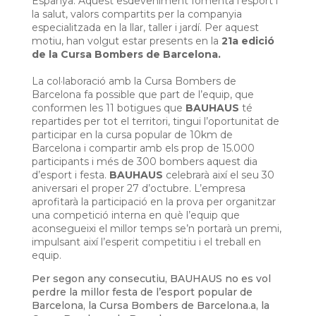
Espanya. Aquest esdeveniment fomenta l’esport i
la salut, valors compartits per la companyia
especialitzada en la llar, taller i jardí. Per aquest
motiu, han volgut estar presents en la
21a edició
de la Cursa Bombers de Barcelona.
La col·laboració amb la Cursa Bombers de
Barcelona fa possible que part de l’equip, que
conformen les 11 botigues que
BAUHAUS
té
repartides per tot el territori, tingui l’oportunitat de
participar en la cursa popular de 10km de
Barcelona i compartir amb els prop de 15.000
participants i més de 300 bombers aquest dia
d’esport i festa.
BAUHAUS
celebrarà així el seu 30
aniversari el proper 27 d’octubre. L’empresa
aprofitarà la participació en la prova per organitzar
una competició interna en què l’equip que
aconsegueixi el millor temps se’n portarà un premi,
impulsant així l’esperit competitiu i el treball en
equip.
Per segon any consecutiu, BAUHAUS no es vol
perdre la millor festa de l’esport popular de
Barcelona, la Cursa Bombers de Barcelona.a, la