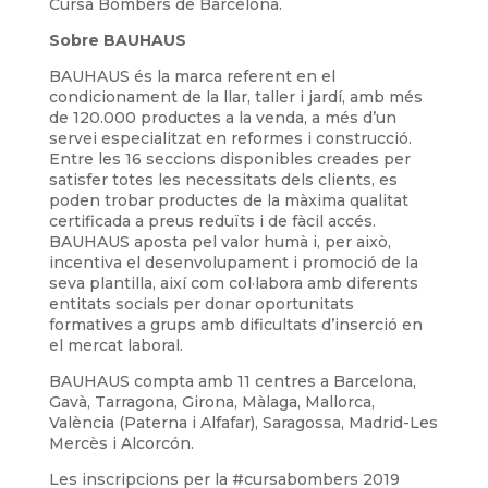
Cursa Bombers de Barcelona.
Sobre BAUHAUS
BAUHAUS és la marca referent en el
condicionament de la llar, taller i jardí, amb més
de 120.000 productes a la venda, a més d’un
servei especialitzat en reformes i construcció.
Entre les 16 seccions disponibles creades per
satisfer totes les necessitats dels clients, es
poden trobar productes de la màxima qualitat
certificada a preus reduïts i de fàcil accés.
BAUHAUS aposta pel valor humà i, per això,
incentiva el desenvolupament i promoció de la
seva plantilla, així com col·labora amb diferents
entitats socials per donar oportunitats
formatives a grups amb dificultats d’inserció en
el mercat laboral.
BAUHAUS compta amb 11 centres a Barcelona,
Gavà, Tarragona, Girona, Màlaga, Mallorca,
València (Paterna i Alfafar), Saragossa, Madrid-Les
Mercès i Alcorcón.
Les inscripcions per la #cursabombers 2019