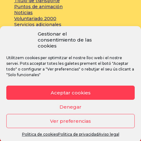
Título de transporte
Puntos de animación
Noticias
Voluntariado 2000
Servicios adicionales
Gestionar el
consentimiento de las
Zona de prensa:
cookies
Acreditaciones
Utilitzem cookies per optimitzar el nostre lloc web i el nostre
Inscripciones
servei. Pots acceptar totes les galetes prement el botó "Aceptar
Noticias
todo" o configurar a "Ver preferencias" o rebutjar el seu ús clicant a
"Solo funcionales"
I
F
Y
Aceptar cookies
n
a
o
s
c
u
Denegar
t
e
T
Ver preferencias
a
b
u
g
o
b
Aviso legal
·
Política de privacidad
·
Política de cookies
Politica de cookies
Politica de privacidad
Aviso legal
r
o
e