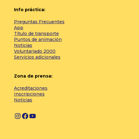
Info práctica:
Preguntas Frecuentes
App
Título de transporte
Puntos de animación
Noticias
Voluntariado 2000
Servicios adicionales
Zona de prensa:
Acreditaciones
Inscripciones
Noticias
I
F
Y
n
a
o
s
c
u