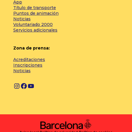
App
Título de transporte
Puntos de animación
Noticias
Voluntariado 2000
Servicios adicionales
Zona de prensa:
Acreditaciones
Inscripciones
Noticias
I
F
Y
n
a
o
s
c
u
t
e
T
a
b
u
g
o
b