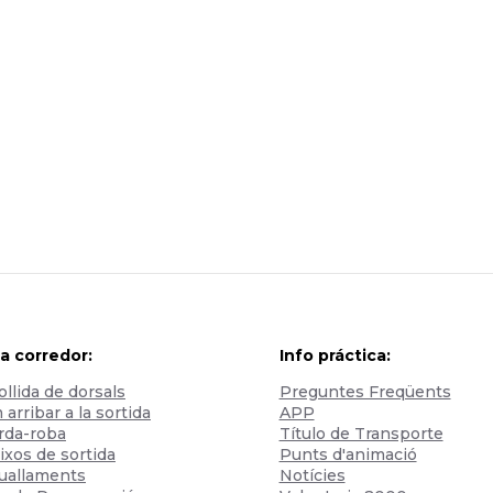
a corredor:
Info práctica:
llida de dorsals
Preguntes Freqüents
arribar a la sortida
APP
rda-roba
Título de Transporte
ixos de sortida
Punts d'animació
tuallaments
Notícies