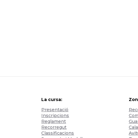
La cursa:
Zon
Presentació
Reco
Inscripcions
Com 
Reglament
Gua
Recorregut
Cala
Classificacions
Avi