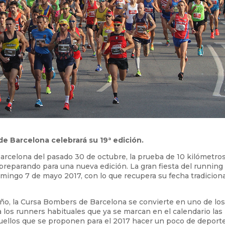
e Barcelona celebrará su 19ª edición.
Barcelona del pasado 30 de octubre, la prueba de 10 kilómetro
preparando para una nueva edición. La gran fiesta del running
domingo 7 de mayo 2017, con lo que recupera su fecha tradicion
 año, la Cursa Bombers de Barcelona se convierte en uno de lo
los runners habituales que ya se marcan en el calendario las
quellos que se proponen para el 2017 hacer un poco de deport