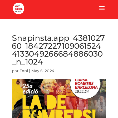
Snapinsta.app_4381027
60_18427227109061524_
4133049266684886030
_n_1024
por
Toni
|
May 6, 2024