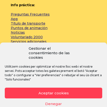
Info práctica:
Preguntas Frecuentes
App
Título de transporte
Puntos de animación
Noticias
Voluntariado 2000
Servicios adicionales
Gestionar el
consentimiento de las
Zona de prensa:
cookies
Acreditaciones
Utilitzem cookies per optimitzar el nostre lloc web i el nostre
Inscripciones
servei. Pots acceptar totes les galetes prement el botó "Aceptar
Noticias
todo" o configurar a "Ver preferencias" o rebutjar el seu ús clicant a
"Solo funcionales"
I
F
Y
Aceptar cookies
n
a
o
s
c
u
Denegar